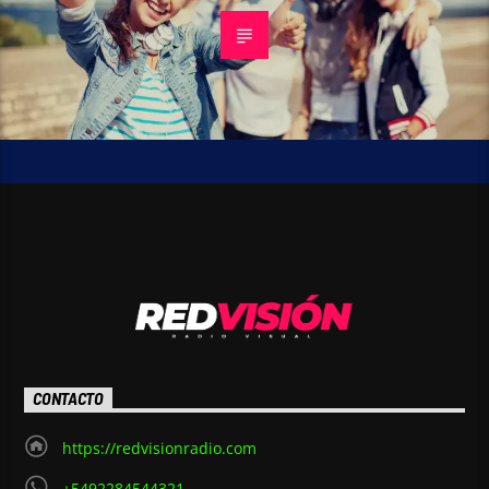
CONTACTO
https://redvisionradio.com
+5492284544321