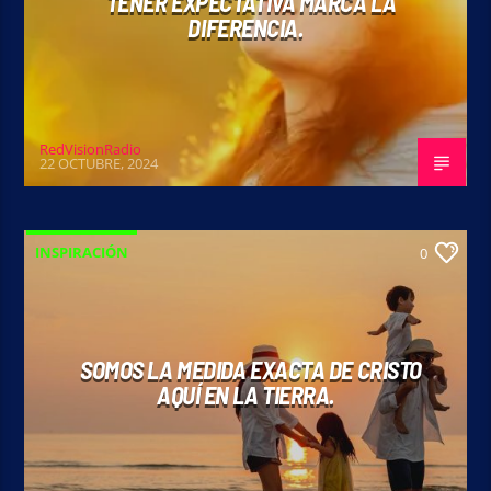
TENER EXPECTATIVA MARCA LA
DIFERENCIA.
RedVisionRadio
22 OCTUBRE, 2024
INSPIRACIÓN
0
SOMOS LA MEDIDA EXACTA DE CRISTO
AQUÍ EN LA TIERRA.