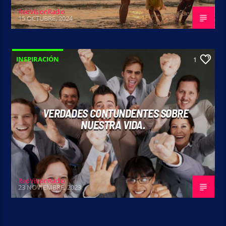
RedVisionRadio
15 OCTUBRE, 2024
INSPIRACIÓN
1
VERDADES CONTUNDENTES SOBRE
NUESTRA VIDA.
RedVisionRadio
23 NOVIEMBRE, 2023