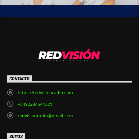
CONTACTO
https://redvisionradio.com
+5492284544321
redvisionradio@gmail.com
SOMOS