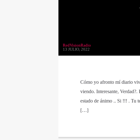
RedVisionRadio
13 JULIO, 2022
Cómo yo afronto mí diario vivi
viendo. Interesante, Verdad?.
estado de ánimo .. Si !!! . Tu 
[…]