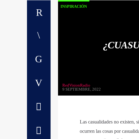
INSPIRACIÓN
¿CUASU
RedVisionRadio
9 SEPTIEMBRE, 2022
Las casualidades no existen, s
ocurren las cosas por casualid