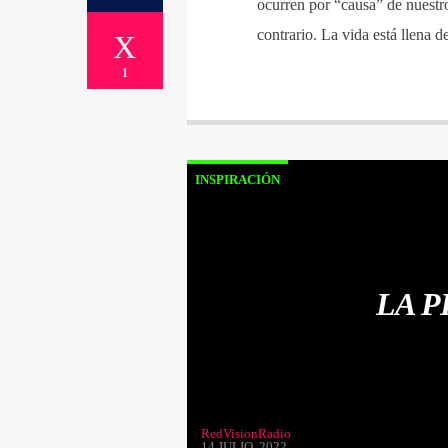
ocurren por “causa” de nuestro
contrario. La vida está llena 
1
INSPIRACIÓN
LA P
RedVisionRadio
14 JULIO, 2022