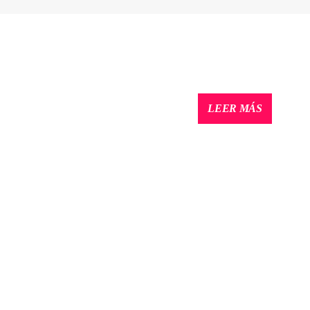
En este espacio podes es
Enriquecedoras melodías y
LEER MÁS
noche y te das cuenta que
seguir tarareándola.