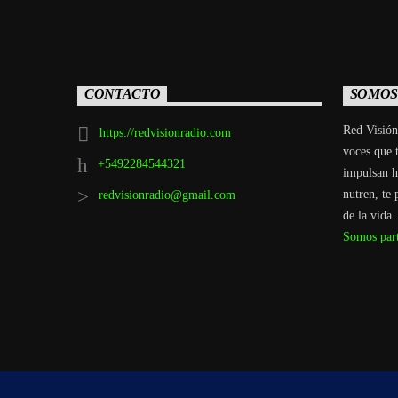
CONTACTO
SOMOS
Red Visión
https://redvisionradio.com
voces que t
+5492284544321
impulsan ha
nutren, te 
redvisionradio@gmail.com
de la vida.
Somos par