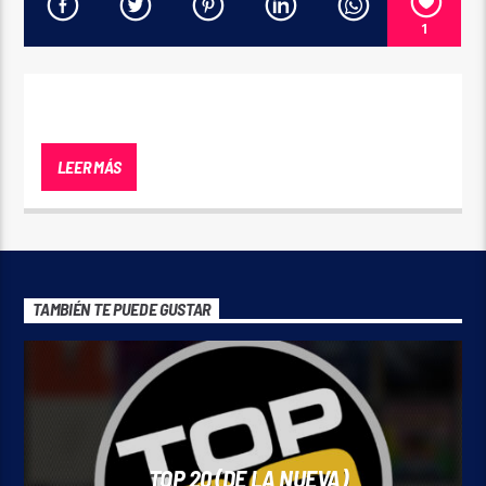
1
Durante la mañana Argentina, podes disfrutar
de la mejor música en español, “Hits” latinos y
LEER MÁS
canciones de estreno. Comenzá tu día
cambiando tu ambiente con lo mejor de la
música.
TAMBIÉN TE PUEDE GUSTAR
TOP 20 (DE LA NUEVA)