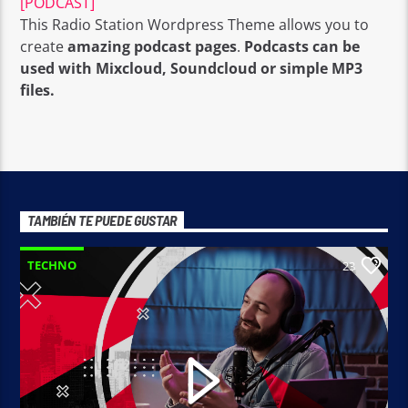
[PODCAST]
This Radio Station Wordpress Theme allows you to
create
amazing podcast pages
.
Podcasts can be
used with Mixcloud, Soundcloud or simple MP3
files.
TAMBIÉN TE PUEDE GUSTAR
TECHNO
23