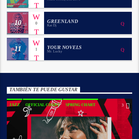
10
GREENLAND
0
Kat Dj
11
YOUR NOVELS
1
Mr. Lucky
TAMBIÉN TE PUEDE GUSTAR
JAZZ
OFFICIAL CHART
SPRING CHART
3