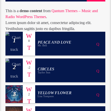
This is a
demo content
from
Qantum Themes – Music and
Radio WordPress Themes
.
Lorem ipsum dolor sit amet, consectetur adipiscing elit.
Vestibulum sagittis justo eu dapibus fringilla.
1
0
PEACE AND LOVE
Mr. Bell
2
-2
CIRCLES
Taylor Sun
3
YELLOW FLOWER
2
Lisa Tompson