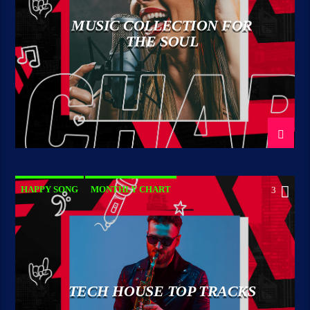
MUSIC COLLECTION FOR
THE SOUL
HAPPY SONG
MONTHLY CHART
3
SUMMER CHART
TECH HOUSE
TECH HOUSE TOP TRACKS