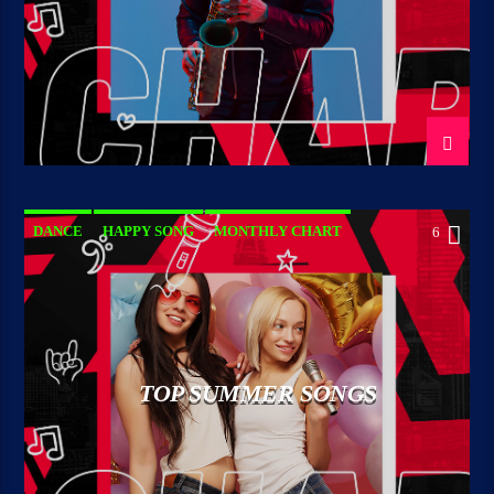
DANCE
HAPPY SONG
MONTHLY CHART
6
SUMMER CHART
TOP SUMMER SONGS