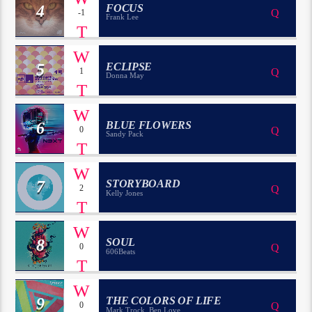
4
FOCUS
-1
Frank Lee
5
ECLIPSE
1
Donna May
6
BLUE FLOWERS
0
Sandy Pack
7
STORYBOARD
2
Kelly Jones
8
SOUL
0
606Beats
9
THE COLORS OF LIFE
0
Mark Trock, Ben Love